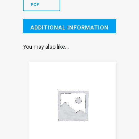
140
PDF
x
230
ADDITIONAL INFORMATION
mm
You may also like…
quantity