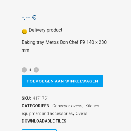
-,--
€
Delivery product
Baking tray Metos Bon Chef F9 140 x 230
mm
Baking
tray
TOEVOEGEN AAN WINKELWAGEN
Metos
SKU:
4171751
Bon
CATEGORIEËN:
Conveyor ovens
,
Kitchen
Chef
equipment and accessories
,
Ovens
DOWNLOADABLE FILES:
F9