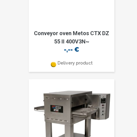
Conveyor oven Metos CTX DZ
55 II 400V3N~
-,--
€
Delivery product