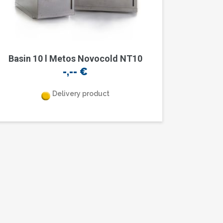
Basin 10 l Metos Novocold NT10
-,--
€
Delivery product