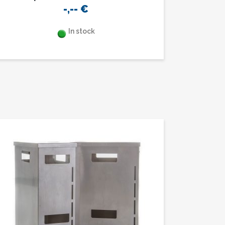
-,--
€
In stock