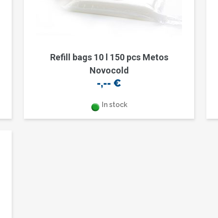
Refill bags 10 l 150 pcs Metos
Novocold
-,--
€
In stock