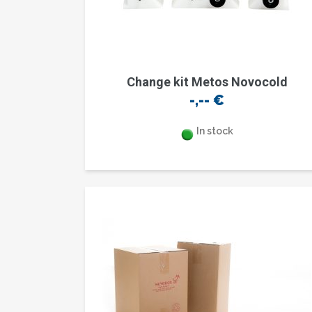
Change kit Metos Novocold
-,--
€
In stock