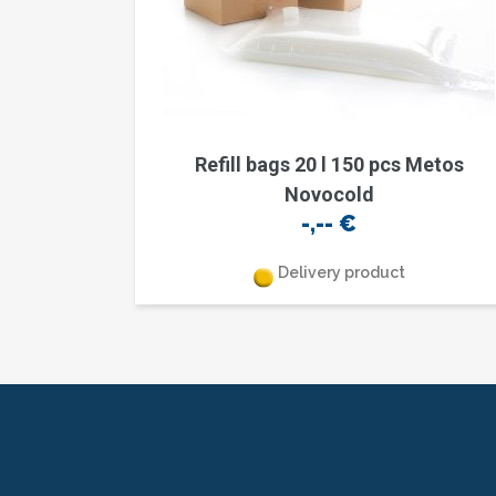
Refill bags 20 l 150 pcs Metos
Novocold
-,--
€
Delivery product