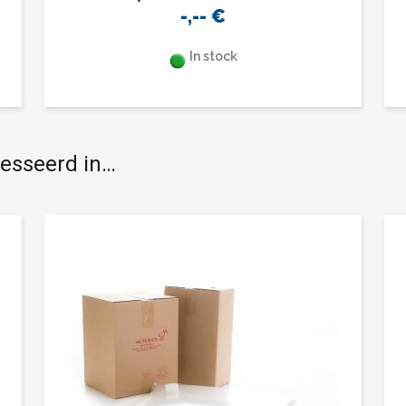
-,--
€
In stock
resseerd in…