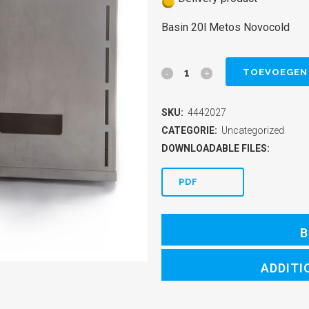
Basin 20l Metos Novocold
Basin
TOEVOEGEN
20l
SKU:
4442027
Metos
CATEGORIE:
Uncategorized
Novocold
DOWNLOADABLE FILES:
quantity
PDF
B
ADDITI