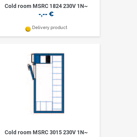
Cold room MSRC 1824 230V 1N~
-,--
€
Delivery product
Cold room MSRC 3015 230V 1N~