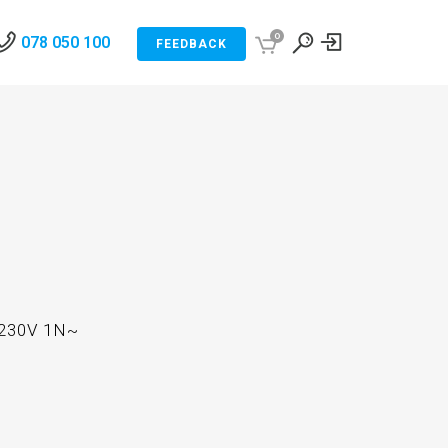
0
078 050 100
FEEDBACK
230V 1N~