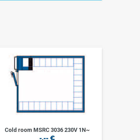
Cold room MSRC 3036 230V 1N~
-,--
€