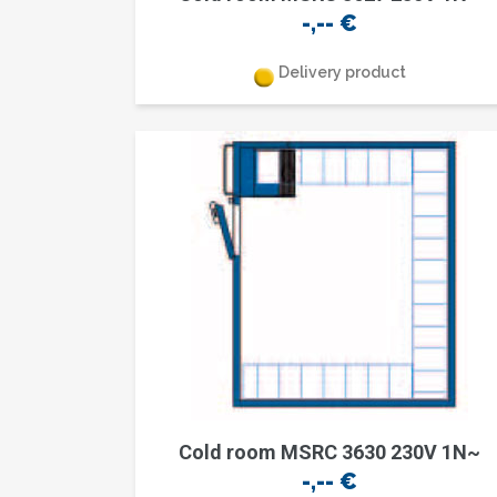
-,--
€
Delivery product
Cold room MSRC 3630 230V 1N~
-,--
€