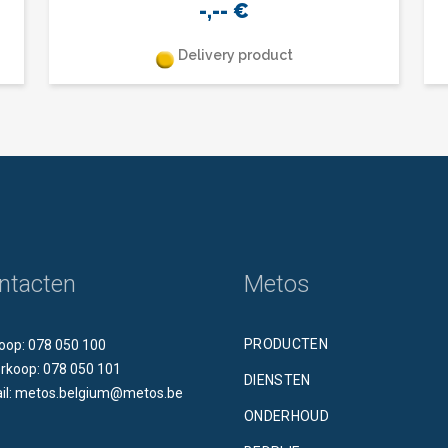
-,--
€
Delivery product
ntacten
Metos
PRODUCTEN
oop: 078 050 100
rkoop: 078 050 101
DIENSTEN
il: metos.belgium@metos.be
ONDERHOUD