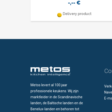
-,--
€
Delivery product
Co
Metos levert al 100 jaar
Verk
professionele keukens. Wij zijn
Nave
marktleider in de Scandinavische
E-ma
landen, de Baltische landen en de
Benelux-landen en behoren tot