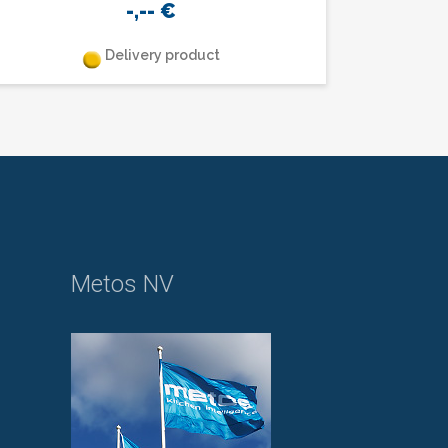
-,--
€
Delivery product
Metos NV