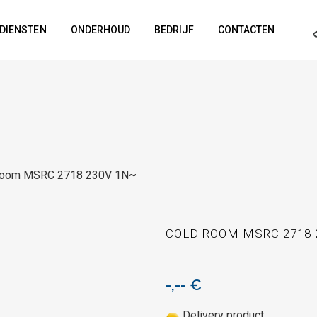
DIENSTEN
ONDERHOUD
BEDRIJF
CONTACTEN
 room MSRC 2718 230V 1N~
COLD ROOM MSRC 2718 
-,--
€
Delivery product