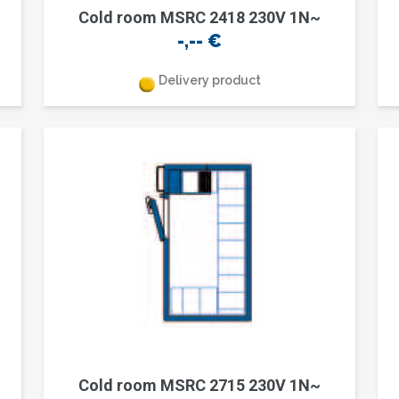
Cold room MSRC 2418 230V 1N~
-,--
€
Delivery product
Cold room MSRC 2715 230V 1N~