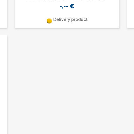
-,--
€
Delivery product