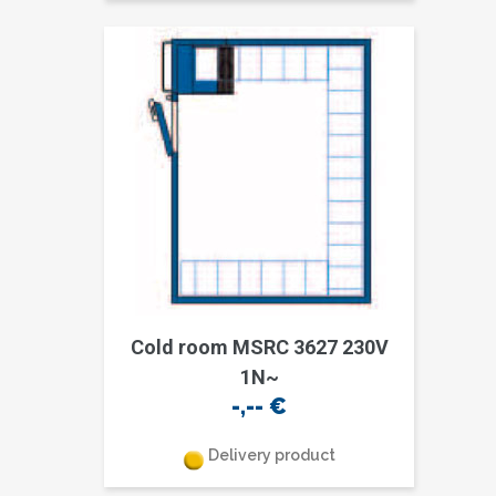
Cold room MSRC 3627 230V
1N~
-,--
€
Delivery product