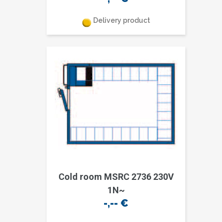
Delivery product
Cold room MSRC 2736 230V
1N~
-,--
€