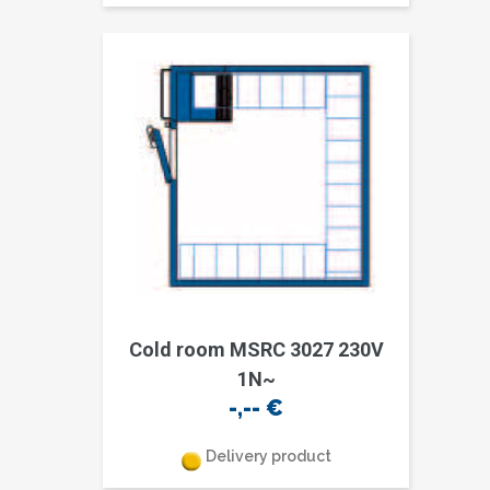
Cold room MSRC 3027 230V
1N~
-,--
€
Delivery product