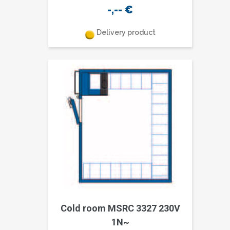
-,--
€
Delivery product
Cold room MSRC 3327 230V
1N~