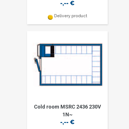
-,--
€
Delivery product
Cold room MSRC 2436 230V
1N~
-,--
€