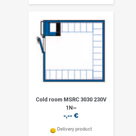
Cold room MSRC 3030 230V
1N~
-,--
€
Delivery product