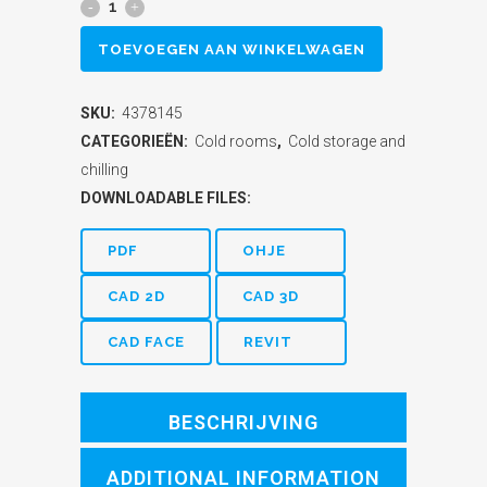
Cold
room
TOEVOEGEN AAN WINKELWAGEN
MSRC
SKU:
4378145
2733
CATEGORIEËN:
Cold rooms
,
Cold storage and
230V
chilling
DOWNLOADABLE FILES:
1N~
quantity
PDF
OHJE
CAD 2D
CAD 3D
CAD FACE
REVIT
BESCHRIJVING
ADDITIONAL INFORMATION