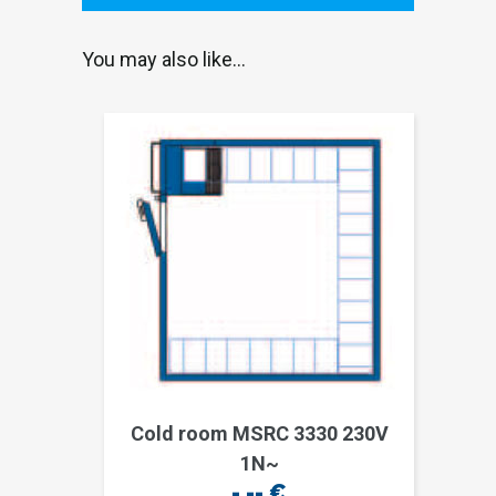
You may also like…
Cold room MSRC 3330 230V
1N~
-,--
€