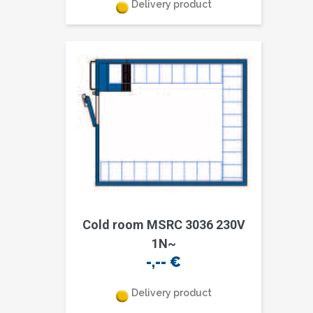
Delivery product
Cold room MSRC 3036 230V
1N~
-,--
€
Delivery product