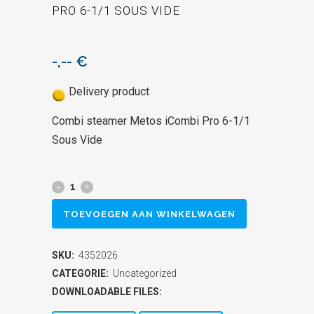
PRO 6-1/1 SOUS VIDE
-,--
€
Delivery product
Combi steamer Metos iCombi Pro 6-1/1
Sous Vide
Combi
steamer
TOEVOEGEN AAN WINKELWAGEN
Metos
SKU:
4352026
iCombi
CATEGORIE:
Uncategorized
Pro
DOWNLOADABLE FILES: