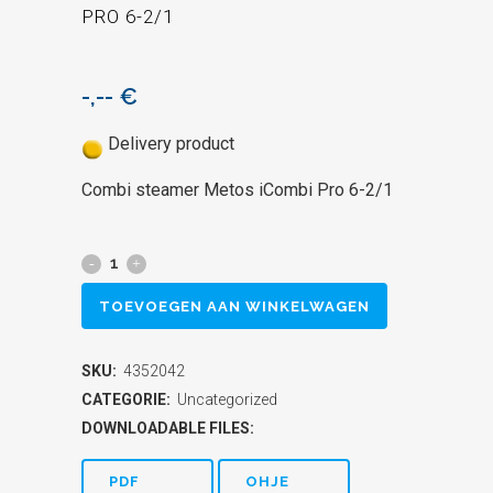
PRO 6-2/1
-,--
€
Delivery product
Combi steamer Metos iCombi Pro 6-2/1
Combi
steamer
TOEVOEGEN AAN WINKELWAGEN
Metos
SKU:
4352042
iCombi
CATEGORIE:
Uncategorized
Pro
DOWNLOADABLE FILES:
6-
PDF
OHJE