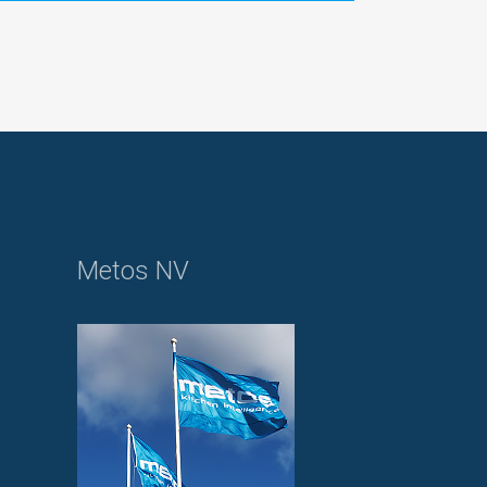
Metos NV