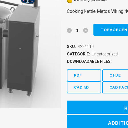
Cooking kettle Metos Viking 
Cooking
TOEVOEGEN
kettle
SKU:
4224110
Metos
CATEGORIE:
Uncategorized
Viking
DOWNLOADABLE FILES:
4G
PDF
OHJE
200E
CAD 3D
CAD FAC
quantity
B
ADDITI