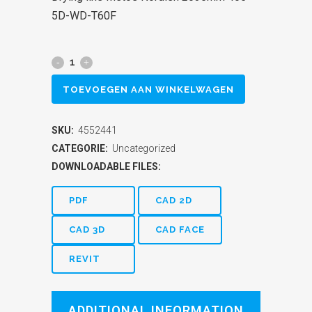
5D-WD-T60F
Drying
line
TOEVOEGEN AAN WINKELWAGEN
Metos
SKU:
4552441
Nordien
CATEGORIE:
Uncategorized
2635mm
DOWNLOADABLE FILES:
465-
PDF
CAD 2D
5D-
CAD 3D
CAD FACE
WD-
REVIT
T60F
quantity
ADDITIONAL INFORMATION