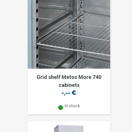
Grid shelf Metos More 740
cabinets
-,--
€
In stock