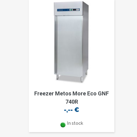
Freezer Metos More Eco GNF
740R
-,--
€
In stock