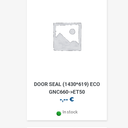
DOOR SEAL (1430*619) ECO
GNC660->ET50
-,--
€
In stock