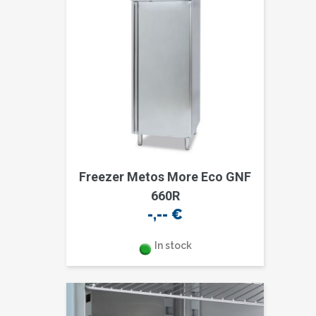
Freezer Metos More Eco GNF
660R
-,--
€
In stock