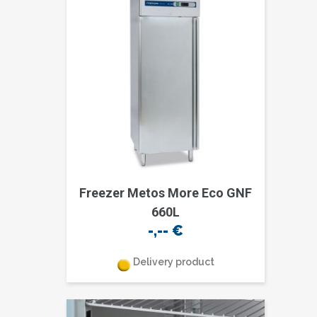
Freezer Metos More Eco GNF
660L
-,--
€
Delivery product