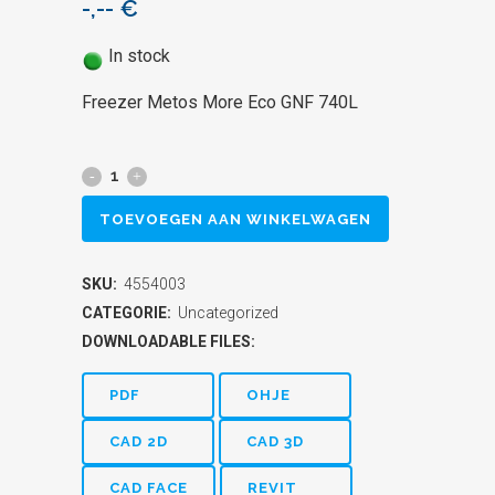
-,--
€
In stock
Freezer Metos More Eco GNF 740L
Freezer
Metos
TOEVOEGEN AAN WINKELWAGEN
More
SKU:
4554003
Eco
CATEGORIE:
Uncategorized
GNF
DOWNLOADABLE FILES:
740L
PDF
OHJE
quantity
CAD 2D
CAD 3D
CAD FACE
REVIT