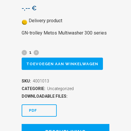
-,--
€
Delivery product
GN-trolley Metos Multiwasher 300 series
GN-
trolley
TOEVOEGEN AAN WINKELWAGEN
Metos
SKU:
4001013
Multiwasher
CATEGORIE:
Uncategorized
300
DOWNLOADABLE FILES:
series
PDF
quantity