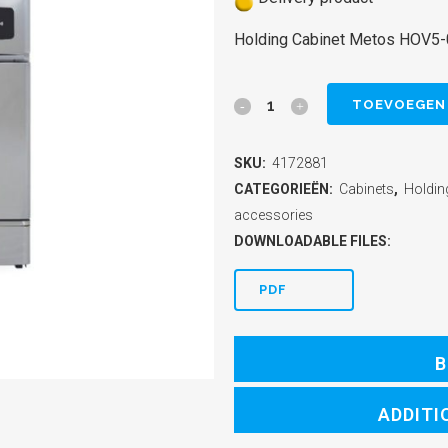
Holding Cabinet Metos HOV5
Holding
TOEVOEGEN
Cabinet
SKU:
4172881
Metos
CATEGORIEËN:
Cabinets
,
Holdin
HOV5-
accessories
DOWNLOADABLE FILES:
04HP
quantity
PDF
B
ADDITI