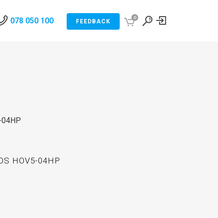
0
078 050 100
FEEDBACK
5-04HP
OS HOV5-04HP