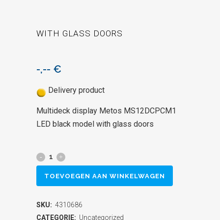
WITH GLASS DOORS
-,--
€
Delivery product
Multideck display Metos MS12DCPCM1
LED black model with glass doors
Multideck
display
TOEVOEGEN AAN WINKELWAGEN
Metos
SKU:
4310686
MS12DCPCM1
CATEGORIE:
Uncategorized