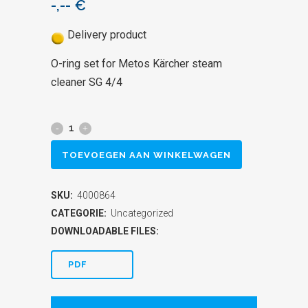
-,--
€
Delivery product
O-ring set for Metos Kärcher steam
cleaner SG 4/4
O-
ring
TOEVOEGEN AAN WINKELWAGEN
set
SKU:
4000864
for
CATEGORIE:
Uncategorized
Metos
DOWNLOADABLE FILES:
Kärcher
PDF
steam
cleaner