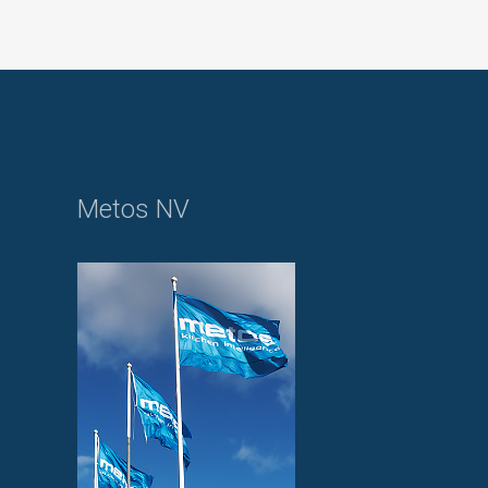
Metos NV