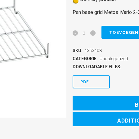
Pan base grid Metos iVario 2
Pan
TOEVOEGEN
base
SKU:
4353408
grid
CATEGORIE:
Uncategorized
Metos
DOWNLOADABLE FILES:
iVario
PDF
2-
XS
B
quantity
ADDITI