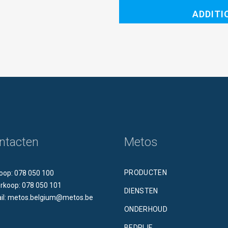
Kärcher
ADDITI
SG
4/4
quantity
ntacten
Metos
PRODUCTEN
oop: 078 050 100
rkoop: 078 050 101
DIENSTEN
il: metos.belgium@metos.be
ONDERHOUD
BEDRIJF