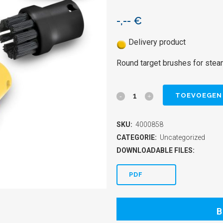
-,--
€
Delivery product
Round target brushes for ste
Round
TOEVOEGEN
target
SKU:
4000858
brushes
CATEGORIE:
Uncategorized
for
DOWNLOADABLE FILES:
steam
PDF
cleaner
Metos
B