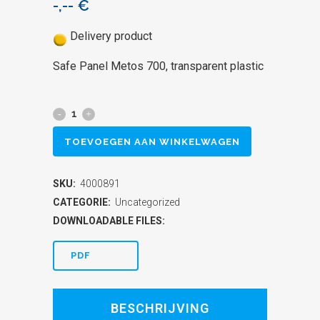
-,--
€
Delivery product
Safe Panel Metos 700, transparent plastic
Safe
Panel
TOEVOEGEN AAN WINKELWAGEN
Metos
SKU:
4000891
700,
CATEGORIE:
Uncategorized
transparent
DOWNLOADABLE FILES:
plastic
PDF
quantity
BESCHRIJVING