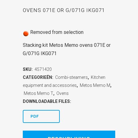
OVENS 071E OR G/071G IKG071
Removed from selection
Stacking kit Metos Memo ovens 071E or
G/071G IKG071
SKU:
4571420
CATEGORIEËN:
Combi-steamers
,
Kitchen
equipment and accessories
,
Metos Memo M
,
Metos Memo T
,
Ovens
DOWNLOADABLE FILES:
PDF