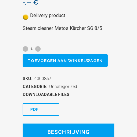
-,--
€
Delivery product
Steam cleaner Metos Kärcher SG 8/5
Steam
cleaner
TOEVOEGEN AAN WINKELWAGEN
Metos
SKU:
4000867
Kärcher
CATEGORIE:
Uncategorized
SG
DOWNLOADABLE FILES:
8/5
PDF
quantity
BESCHRIJVING