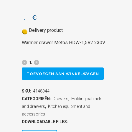
-,--
€
Delivery product
Warmer drawer Metos HDW-1,5R2 230V
Warmer
drawer
TOEVOEGEN AAN WINKELWAGEN
Metos
SKU:
4148044
HDW-
CATEGORIEËN:
Drawers
,
Holding cabinets
1,5R2
and drawers
,
Kitchen equipment and
accessories
230V
DOWNLOADABLE FILES:
quantity