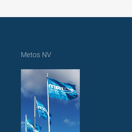
Metos NV