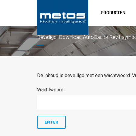
PRODUCTEN
Beveiligd: Download AutoCad or Revit symb
De inhoud is beveiligd met een wachtwoord. Vu
Wachtwoord: