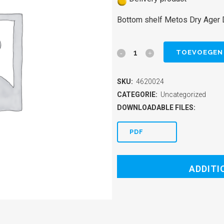
Bottom shelf Metos Dry Ager
Bottom
TOEVOEGEN
shelf
SKU:
4620024
Metos
CATEGORIE:
Uncategorized
Dry
DOWNLOADABLE FILES:
Ager
PDF
DX
500
ADDITI
quantity