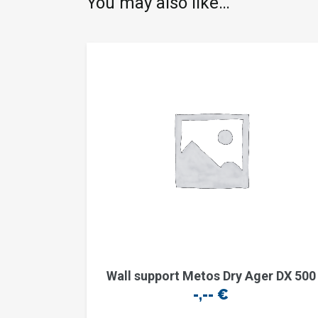
You may also like…
Wall support Metos Dry Ager DX 500
-,--
€