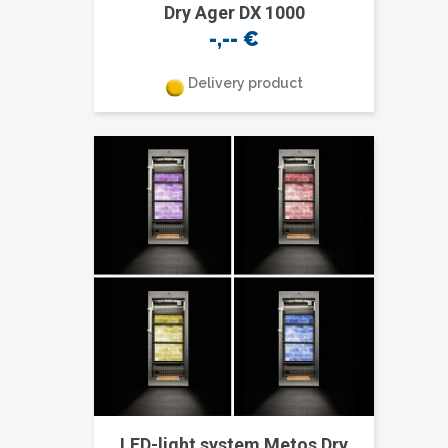
Dry Ager DX 1000
-,--
€
Delivery product
LED-light system Metos Dry