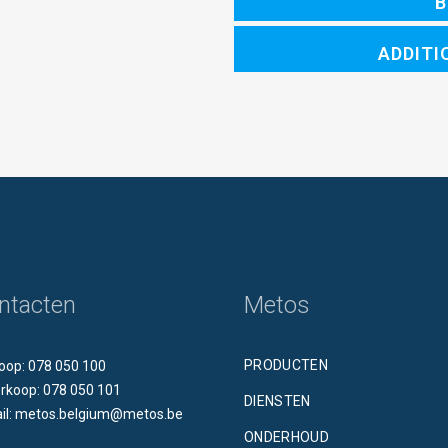
B
catalysator
quantity
ADDITI
ntacten
Metos
PRODUCTEN
oop: 078 050 100
rkoop: 078 050 101
DIENSTEN
il: metos.belgium@metos.be
ONDERHOUD