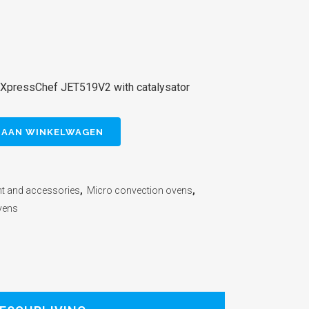
XpressChef JET519V2 with catalysator
 AAN WINKELWAGEN
nt and accessories
,
Micro convection ovens
,
vens