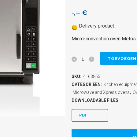
-,--
€
Delivery product
Micro-convection oven Metos 
Micro-
TOEVOEGEN
convection
SKU:
4163855
oven
CATEGORIEËN:
Kitchen equipme
Metos
Microwave and Xpress ovens
,
O
DOWNLOADABLE FILES:
XpressChef
JET519V2
PDF
with