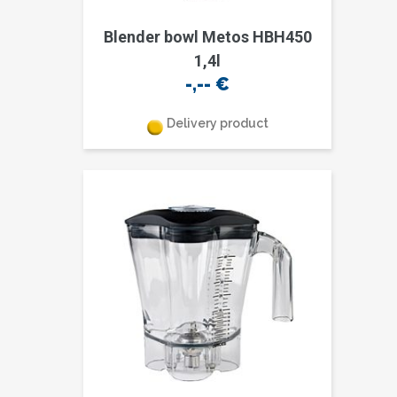
Blender bowl Metos HBH450
1,4l
-,--
€
Delivery product