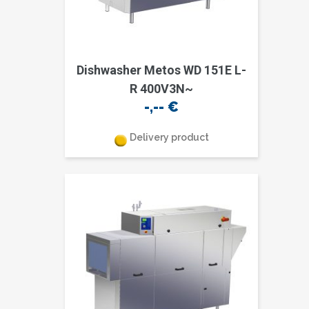
Dishwasher Metos WD 151E L-
R 400V3N~
-,--
€
Delivery product