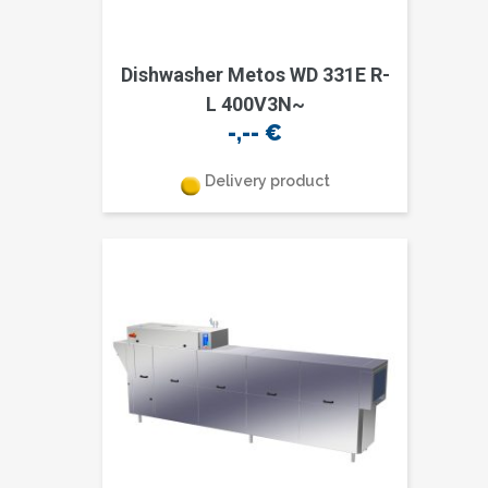
Dishwasher Metos WD 331E R-
L 400V3N~
-,--
€
Delivery product