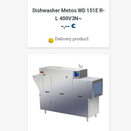
Dishwasher Metos WD 151E R-
L 400V3N~
-,--
€
Delivery product