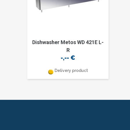
Dishwasher Metos WD 421E L-
R
-,--
€
Delivery product