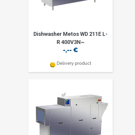
Dishwasher Metos WD 211E L-
R 400V3N~
-,--
€
Delivery product