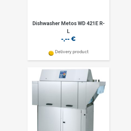
Dishwasher Metos WD 421E R-
L
-,--
€
Delivery product