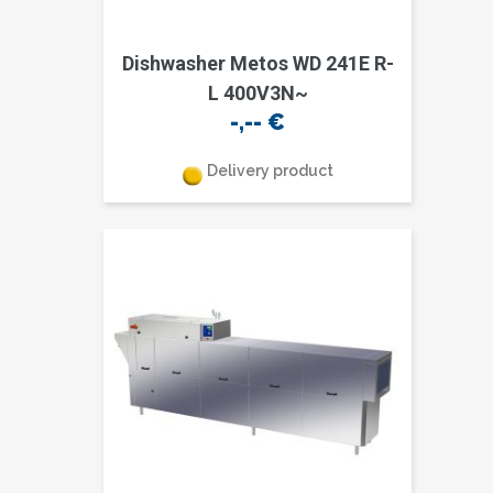
Dishwasher Metos WD 241E R-
L 400V3N~
-,--
€
Delivery product