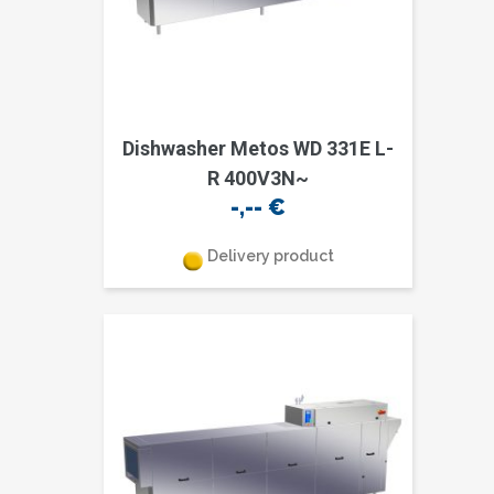
Dishwasher Metos WD 331E L-
R 400V3N~
-,--
€
Delivery product