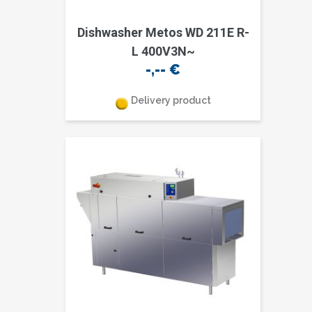
Dishwasher Metos WD 211E R-
L 400V3N~
-,--
€
Delivery product