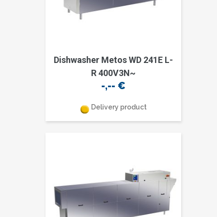
Dishwasher Metos WD 241E L-
R 400V3N~
-,--
€
Delivery product