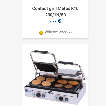
Contact grill Metos K1L
230/1N/50
-,--
€
Delivery product