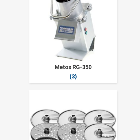
Metos RG-350
(3)