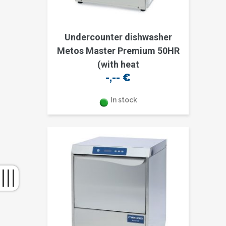
Undercounter dishwasher
Metos Master Premium 50HR
(with heat
-,--
€
In stock